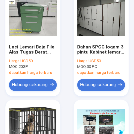
Laci Lemari Baja File
Bahan SPCC logam 3
Alas Tugas Berat
pintu Kabinet lemari
Mobile
staf Loker furniture
Harga:
USD50
Harga:
USD50
H23.62''XW15.74''XD19.68
camlock
MOQ:
20GP
MOQ:
30 PC
"
dapatkan harga terbaru
dapatkan harga terbaru
Hubungi sekarang
Hubungi sekarang