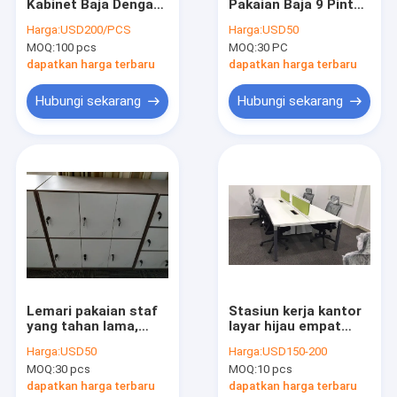
Kabinet Baja Dengan
Pakaian Baja 9 Pintu
Wisata pabrik
Tempat Tidur Lipat
warna putih
Harga:
USD200/PCS
Harga:
USD50
Warna Sliver
H1850XW900XD400MM
MOQ:
100 pcs
MOQ:
30 PC
H725xW700XD550mm
Kontrol kualitas
dapatkan harga terbaru
dapatkan harga terbaru
Hubungi kami
Hubungi sekarang
Hubungi sekarang
Quote request suatu
Peti anjing peliharaan
BBQ & Fire pit
Meja lipat
Lemari pakaian staf
Stasiun kerja kantor
yang tahan lama,
layar hijau empat
Tempat Tidur Sofa Lipat
loker penyimpanan
orang modular
Harga:
USD50
Harga:
USD150-200
baja 6 pintu
dengan kabinet alas
Kabinet Alas Ponsel
MOQ:
30 pcs
MOQ:
10 pcs
H1000XW900XD400mm
ponsel
dapatkan harga terbaru
dapatkan harga terbaru