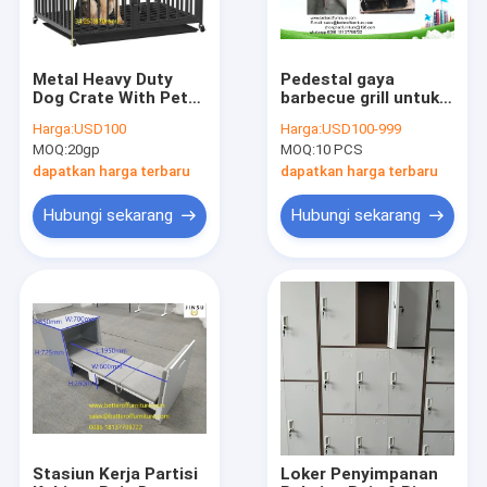
Metal Heavy Duty
Pedestal gaya
Dog Crate With Pet
barbecue grill untuk
Tray Wast Pan
perapian luar
Harga:
USD100
Harga:
USD100-999
MOQ:
20gp
MOQ:
10 PCS
dapatkan harga terbaru
dapatkan harga terbaru
Hubungi sekarang
Hubungi sekarang
Rumah
Produk
Tentang kita
Stasiun Kerja Partisi
Loker Penyimpanan