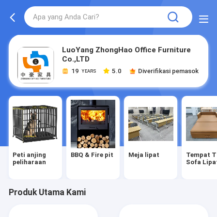
LuoYang ZhongHao Office Furniture
Co.,LTD
19
5.0
Diverifikasi pemasok
YEARS
Peti anjing
BBQ & Fire pit
Meja lipat
Tempat T
peliharaan
Sofa Lipa
Produk Utama Kami