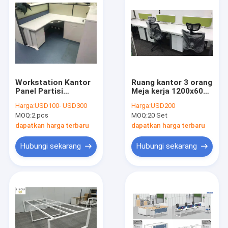
Workstation Kantor
Ruang kantor 3 orang
Panel Partisi
Meja kerja 1200x600
Menggunakan
mm 1400x700mm
Harga:
USD100- USD300
Harga:
USD200
Kabinet Baja Dengan
50x50 tabung baja
MOQ:
2 pcs
MOQ:
20 Set
Tempat Tidur Lipat
dapatkan harga terbaru
dapatkan harga terbaru
Hubungi sekarang
Hubungi sekarang