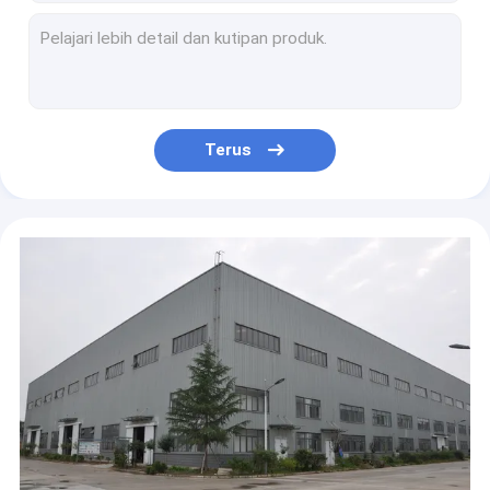
Modular menghasilkan 2 orang cluster dengan meja kantor tatap muka situs layar hijau atas kayu melamin
Perabotan Modern Melamin kayu atas 4 Orang Meja Kerja Kantor Meja Kantor
Meja Kerja Kantor Modular Modern 4 Orang Pembagi Kantor Cubicle warna putih
Meja kantor bentuk L dengan bagian atas meja kabinet kayu melamin
Meja Kantor Melamin Modern Warna Walnut Gelap dengan lemari kayu L1600XW800XH750mm
Terus
Kayu dan baja L Shape Office Furniture Executive Desk L1600X800MM dengan kabinet kayu samping
Desain Moudle 2020 untuk struktur Meja Rapat Kantor Kecil Kayu Logam Melamin KD
Staf modern terbuka Melamin atas Meja Kantor Dua Orang Workstation
Set lengkap T bentuk 2 orang workstation kantor atas kayu dan kombinasi kaki baja
Desain modul untuk ruang kantor menggunakan workstation tatap muka untuk 4 orang