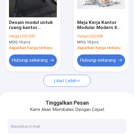
Wisata pabrik
Kontrol kualitas
Desain modul untuk
Meja Kerja Kantor
ruang kantor
Modular Modern 4
Hubungi kami
menggunakan
Orang Pembagi
Harga:
USD200
Harga:
USD200
workstation tatap
Kantor Cubicle warna
MOQ:
10 pcs
MOQ:
10 pcs
muka untuk 4 orang
putih
Quote request suatu
dapatkan harga terbaru
dapatkan harga terbaru
Hubungi sekarang
Hubungi sekarang
Peti anjing peliharaan
Lihat Lebih
BBQ & Fire pit
Meja lipat
Tinggalkan Pesan
Kami Akan Membalas Dengan Cepat
Tempat Tidur Sofa Lipat
Kabinet Alas Ponsel