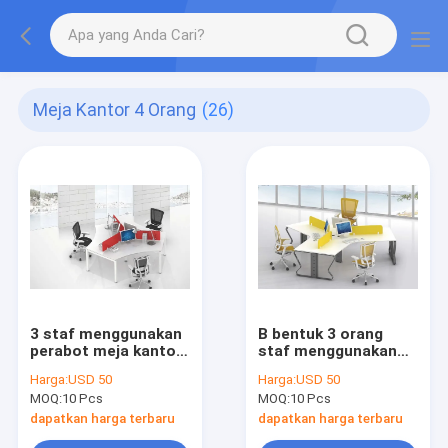
Meja Kantor 4 Orang
(26)
3 staf menggunakan
B bentuk 3 orang
perabot meja kantor
staf menggunakan
set lengkap 120
meja kerja
Harga:
USD 50
Harga:
USD 50
derajat 50 x50
workstation 120
MOQ:
10 Pcs
MOQ:
10 Pcs
tabung kaki baja
derajat
mendistribusikan
dapatkan harga terbaru
dapatkan harga terbaru