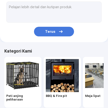
Meja kantor 1 orang
Meja kantor 2 orang
Meja kantor 4 orang
Terus
Meja kantor 6 orang
Meja kantor bentuk L.
Kategori Kami
meja rapat
lemari penyimpanan
lemari loker baja
Lemari arsip
Peti anjing
BBQ & Fire pit
Meja lipat
peliharaan