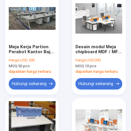
Meja Kerja Partion
Desain modul Meja
Perabot Kantor Baja
chipboard MDF / MFC
& Kayu Modular
dengan partisi
Harga:
USD 200
Harga:
USD200
L2400XW1200XH750mm
oranye kabinet alas
MOQ:
50 pcs
MOQ:
10 pcs
ponsel
dapatkan harga terbaru
dapatkan harga terbaru
Hubungi sekarang
Hubungi sekarang
Rumah
Produk
Tentang kita