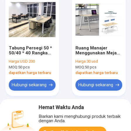
Tabung Persegi 50 *
Ruang Manajer
50/40 * 40 Rangka
Menggunakan Meja
Baja Dan
Eksekutif Kantor
Harga:
USD 200
Harga:
30 usd
Workstation Kantor
Meja Meja Perabot
MOQ:
50 pcs
MOQ:
50 pcs
Atas Kayu Struktur
Kantor Desain Baru
Yang Kuat
dapatkan harga terbaru
dapatkan harga terbaru
Hubungi sekarang
Hubungi sekarang
Hemat Waktu Anda
Biarkan kami menghubungi produk terbaik
dengan Anda.