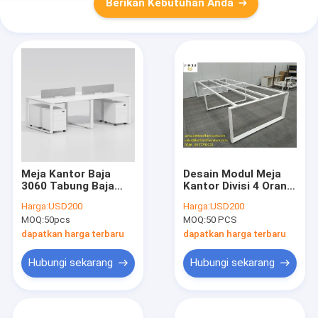
Berikan Kebutuhan Anda
Meja Kantor Baja
Desain Modul Meja
3060 Tabung Baja
Kantor Divisi 4 Orang
Pintu Bentuk O Kaki
Tatap Muka Steel
Harga:
USD200
Harga:
USD200
Mempekerjakan
Workstation Kantor
MOQ:
50pcs
MOQ:
50 PCS
Workstation Cluster
Warna Putih
dapatkan harga terbaru
dapatkan harga terbaru
Hubungi sekarang
Hubungi sekarang