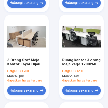
Hubungi sekarang
Hubungi sekarang
3 Orang Staf Meja
Ruang kantor 3 orang
Kantor Layar Hijau
Meja kerja 1200x600
Meja Kerja Kantor
mm 1400x700mm
Harga:
USD 200
Harga:
USD200
Bagian Atas Kayu
50x50 tabung baja
MOQ:
50 pcs
MOQ:
20 Set
Dan Rangka Baja
dapatkan harga terbaru
dapatkan harga terbaru
Hubungi sekarang
Hubungi sekarang