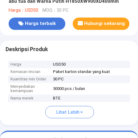
abu tua dan Warna Putih H1850XW900XD400mm
Harga：USD50
MOQ：30 PC
Harga terbaik
Hubungi sekarang
Deskripsi Produk
Harga
USD50
Kemasan rincian
Paket karton standar yang kuat
Kuantitas min Order
30 PC
Menyediakan
30000 pcs / bulan
kemampuan
Nama merek
BTE
Lihat Lebih