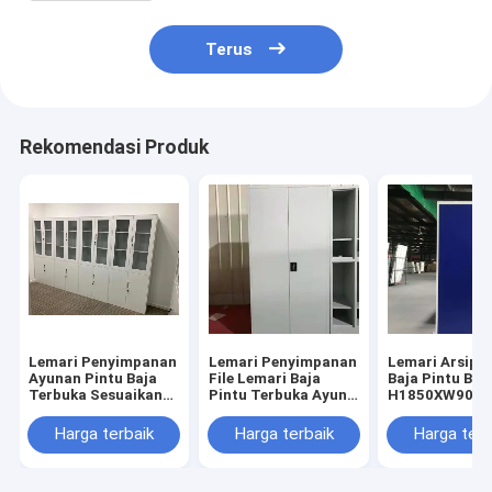
Terus
Rekomendasi Produk
Lemari Penyimpanan
Lemari Penyimpanan
Lemari Arsip 
Ayunan Pintu Baja
File Lemari Baja
Baja Pintu Baj
Terbuka Sesuaikan
Pintu Terbuka Ayun
H1850XW900
Rak
H1850XW900XD400mm
Warna Biru
H1850XW900XD400mm
Warna Abu-abu
Harga terbaik
Harga terbaik
Harga terb
Hitam RAL9005