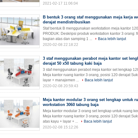
2021-02-17 11:06:04
B bentuk 3 orang staf menggunakan meja kerja wo
derajat mendistribusikan
Staf bentuk B menggunakan workstation meja kantor 12
PRODUK: Deskripsi produk workstation kantor 3 orang: f
bagian atas dan samping 1 ...
Baca lebih lanjut
2020-02-08 22:18:22
 Orang Staf Meja Kantor Layar Hijau Meja Kerja Kantor Bagian Atas Kayu
3 staf menggunakan perabot meja kantor set leng
Dan Rangka Baja
derajat 50 x50 tabung kaki baja
3 staf menggunakan perabot meja kantor set lengkap 120
Meja kantor ruang kantor 3 orang, posisi 120 derajat Su
layar + manajemen ...
Baca lebih lanjut
2020-02-08 20:59:43
Meja kantor modular 3 orang set lengkap untuk r
workstation 3060 tabung baja
Meja kantor modular 3 orang set lengkap untuk ruang ke
Meja kantor ruang kantor 3 orang, posisi 120 derajat S
atas kayu + layar + ...
Baca lebih lanjut
2020-02-08 15:12:26