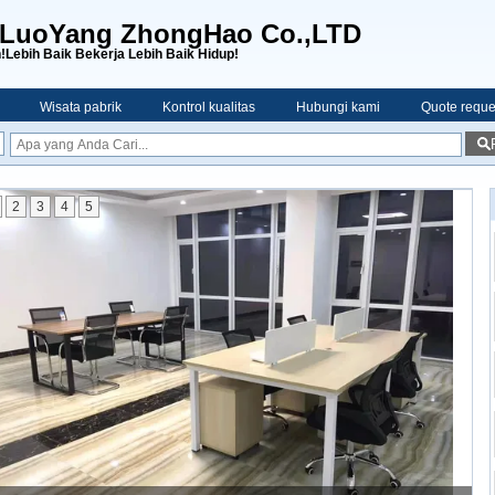
r LuoYang ZhongHao Co.,LTD
!Lebih Baik Bekerja Lebih Baik Hidup!
Wisata pabrik
Kontrol kualitas
Hubungi kami
Quote reque
2
3
4
5