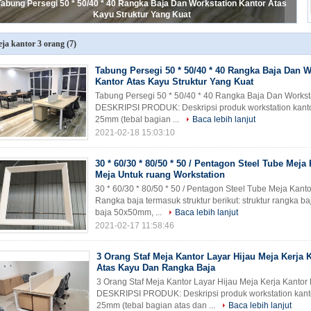
Tabung Persegi 50 * 50/40 * 40 Rangka Baja Dan Workstation Kantor Atas
Kayu Struktur Yang Kuat
ja kantor 3 orang
(7)
Tabung Persegi 50 * 50/40 * 40 Rangka Baja Dan W
Kantor Atas Kayu Struktur Yang Kuat
Tabung Persegi 50 * 50/40 * 40 Rangka Baja Dan Worksta
DESKRIPSI PRODUK: Deskripsi produk workstation kantor
25mm (tebal bagian ...
Baca lebih lanjut
2021-02-18 15:03:10
30 * 60/30 * 80/50 * 50 / Pentagon Steel Tube Meja
Meja Untuk ruang Workstation
30 * 60/30 * 80/50 * 50 / Pentagon Steel Tube Meja Kan
Rangka baja termasuk struktur berikut: struktur rangka ba
baja 50x50mm, ...
Baca lebih lanjut
 * 60/30 * 80/50 * 50 / Pentagon Steel Tube Meja Kantor Bingkai Meja Untuk
2021-02-17 11:58:46
ruang Workstation
3 Orang Staf Meja Kantor Layar Hijau Meja Kerja 
Atas Kayu Dan Rangka Baja
3 Orang Staf Meja Kantor Layar Hijau Meja Kerja Kanto
DESKRIPSI PRODUK: Deskripsi produk workstation kantor
25mm (tebal bagian atas dan ...
Baca lebih lanjut