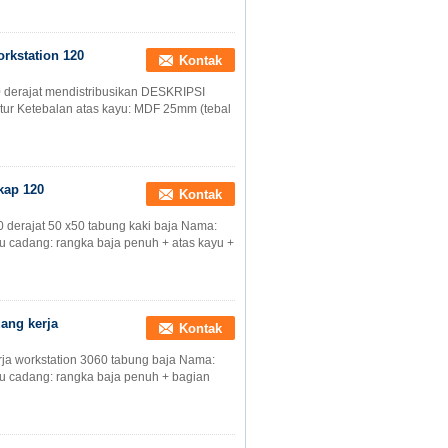
rkstation 120
Kontak
0 derajat mendistribusikan DESKRIPSI
itur Ketebalan atas kayu: MDF 25mm (tebal
kap 120
Kontak
 derajat 50 x50 tabung kaki baja Nama:
ku cadang: rangka baja penuh + atas kayu +
uang kerja
Kontak
rja workstation 3060 tabung baja Nama:
uku cadang: rangka baja penuh + bagian