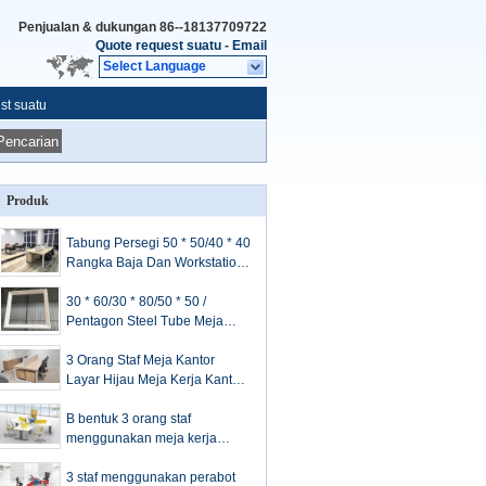
Penjualan & dukungan
86--18137709722
Quote request suatu
-
Email
Select Language
st suatu
Pencarian
Produk
Tabung Persegi 50 * 50/40 * 40
Rangka Baja Dan Workstation
Kantor Atas Kayu Struktur Yang
Kuat
30 * 60/30 * 80/50 * 50 /
Pentagon Steel Tube Meja
Kantor Bingkai Meja Untuk
ruang Workstation
3 Orang Staf Meja Kantor
Layar Hijau Meja Kerja Kantor
Bagian Atas Kayu Dan Rangka
Baja
B bentuk 3 orang staf
menggunakan meja kerja
workstation 120 derajat
mendistribusikan
3 staf menggunakan perabot